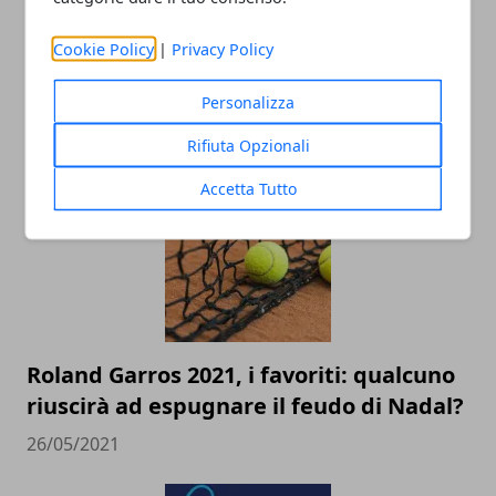
Cookie Policy
|
Privacy Policy
Come acquistare una racchetta da
tennis: consigli e suggerimenti
Personalizza
04/02/2022
Rifiuta Opzionali
Accetta Tutto
Roland Garros 2021, i favoriti: qualcuno
riuscirà ad espugnare il feudo di Nadal?
26/05/2021