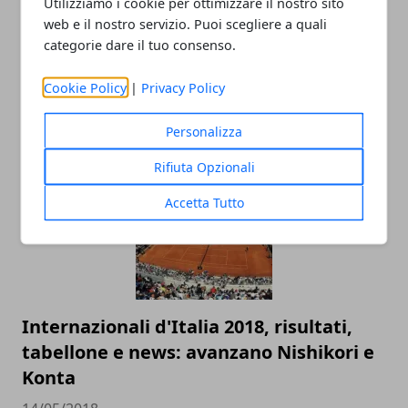
Utilizziamo i cookie per ottimizzare il nostro sito
web e il nostro servizio. Puoi scegliere a quali
categorie dare il tuo consenso.
Racchette da tennis: quanto incidono
Cookie Policy
|
Privacy Policy
sul gioco del principiante
10/12/2018
Personalizza
Rifiuta Opzionali
Accetta Tutto
Internazionali d'Italia 2018, risultati,
tabellone e news: avanzano Nishikori e
Konta