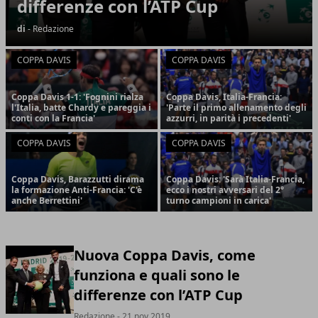
differenze con l’ATP Cup
di
- Redazione
COPPA DAVIS
COPPA DAVIS
Coppa Davis 1-1: 'Fognini rialza
Coppa Davis, Italia-Francia:
l'Italia, batte Chardy e pareggia i
'Parte il primo allenamento degli
conti con la Francia'
azzurri, in parità i precedenti'
COPPA DAVIS
COPPA DAVIS
Coppa Davis, Barazzutti dirama
Coppa Davis: 'Sarà Italia-Francia,
la formazione Anti-Francia: 'C'è
ecco i nostri avversari del 2°
anche Berrettini'
turno campioni in carica'
Nuova Coppa Davis, come
funziona e quali sono le
differenze con l’ATP Cup
Redazione
- 21 nov 2019