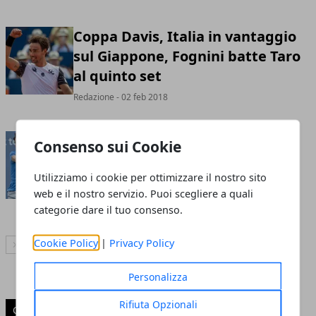
Coppa Davis, Italia in vantaggio
sul Giappone, Fognini batte Taro
al quinto set
Redazione
- 02 feb 2018
Coppa Davis 2018: 'Il Giappone
Consenso sui Cookie
senza Kei Nishikori, si affida a
Utilizziamo i cookie per ottimizzare il nostro sito
Yuichi Sugita'
web e il nostro servizio. Puoi scegliere a quali
Redazione
- 31 gen 2018
categorie dare il tuo consenso.
Cookie Policy
|
Privacy Policy
Articolo Successivo
Personalizza
Rifiuta Opzionali
CATEGORIE