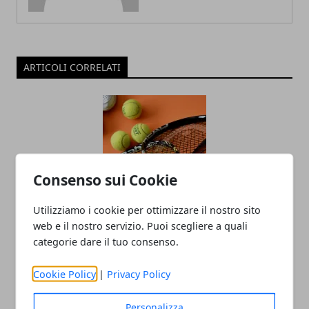
ARTICOLI CORRELATI
Consenso sui Cookie
Utilizziamo i cookie per ottimizzare il nostro sito
Come acquistare una racchetta da
web e il nostro servizio. Puoi scegliere a quali
tennis: consigli e suggerimenti
categorie dare il tuo consenso.
04/02/2022
Cookie Policy
|
Privacy Policy
Personalizza