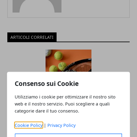
ARTICOLI CORRELATI
Consenso sui Cookie
Utilizziamo i cookie per ottimizzare il nostro sito
Come acquistare una racchetta da
web e il nostro servizio. Puoi scegliere a quali
categorie dare il tuo consenso.
tennis: consigli e suggerimenti
04/02/2022
Cookie Policy
|
Privacy Policy