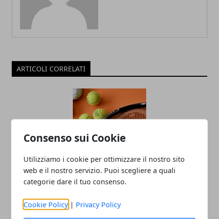
ARTICOLI CORRELATI
Consenso sui Cookie
Utilizziamo i cookie per ottimizzare il nostro sito
web e il nostro servizio. Puoi scegliere a quali
Come acquistare una racchetta da
categorie dare il tuo consenso.
tennis: consigli e suggerimenti
Cookie Policy
|
Privacy Policy
04/02/2022