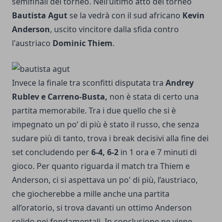
semifinali del torneo. Nell’ultimo atto del torneo
Bautista Agut
se la vedrà con il sud africano
Kevin
Anderson
, uscito vincitore dalla sfida contro
l'austriaco
Dominic Thiem
.
Invece la finale tra sconfitti disputata tra
Andrey
Rublev e Carreno-Busta,
non è stata di certo una
partita memorabile. Tra i due quello che si è
impegnato un po’ di più è stato il russo, che senza
sudare più di tanto, trova i break decisivi alla fine dei
set concludendo per
6-4, 6-2
in 1 ora e 7 minuti di
gioco. Per quanto riguarda il match tra Thiem e
Anderson, ci si aspettava un po' di più, l’austriaco,
che giocherebbe a mille anche una partita
all’oratorio, si trova davanti un ottimo Anderson
solido nei fondamentali. In conclusione ne viene