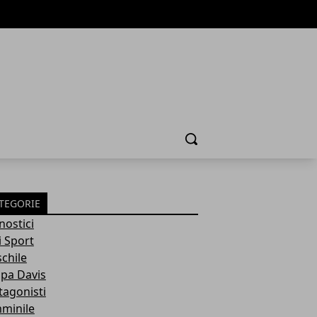
Cerca
TEGORIE
nostici
i Sport
chile
pa Davis
tagonisti
minile