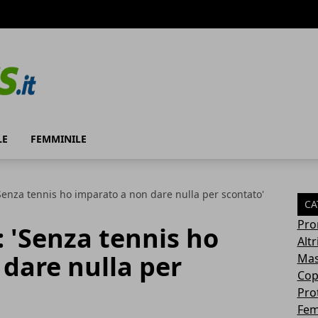
LE
FEMMINILE
Senza tennis ho imparato a non dare nulla per scontato'
CA
Pro
 'Senza tennis ho
Altr
dare nulla per
Mas
Cop
Pro
Fem