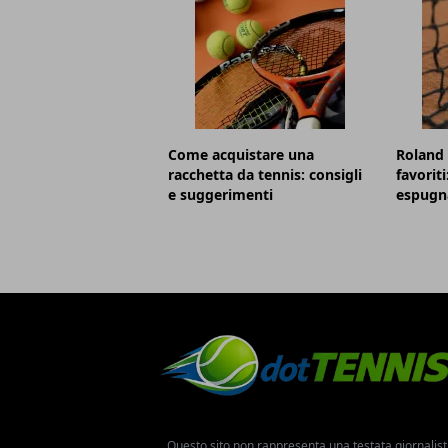
Come acquistare una
Roland 
racchetta da tennis: consigli
favorit
e suggerimenti
espugna
Questo sito non rappresenta una testata giornalist