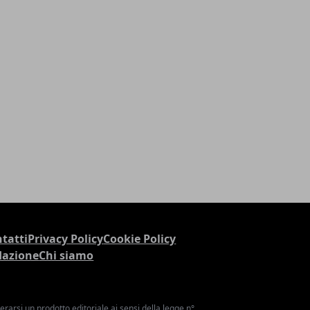
tatti
Privacy Policy
Cookie Policy
dazione
Chi siamo
arsi un prodotto editoriale ai sensi della legge n°