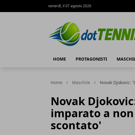
venerdì, il 07 agosto 2026
Dot Tennis
HOME
PROTAGONISTI
MASCHI
Home
Maschile
Novak Djokovic: '
Novak Djokovic:
imparato a non 
scontato'