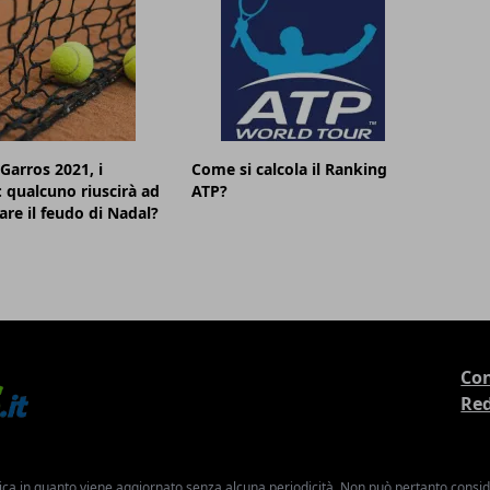
Garros 2021, i
Come si calcola il Ranking
i: qualcuno riuscirà ad
ATP?
re il feudo di Nadal?
Con
Re
ica in quanto viene aggiornato senza alcuna periodicità. Non può pertanto consider