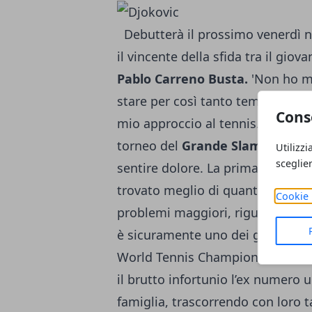
Debutterà il prossimo venerdì 
il vincente della sfida tra il giov
Pablo Carreno Busta.
'Non ho ma
stare per così tanto tempo lont
Cons
mio approccio al tennis. Non ho 
torneo del
Grande Slam
, non ri
Utilizzi
sceglie
sentire dolore. La prima volta 
trovato meglio di quanto pensassi
Cookie 
problemi maggiori, riguardavano
è sicuramente uno dei grandi favo
World Tennis Championship, che 
il brutto infortunio l’ex numero 
famiglia, trascorrendo con loro 