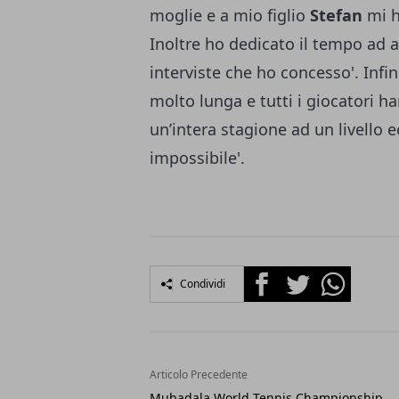
moglie e a mio figlio
Stefan
mi h
Inoltre ho dedicato il tempo ad a
interviste che ho concesso'. Inf
molto lunga e tutti i giocatori ha
un’intera stagione ad un livello
impossibile'.
Facebook
Twitter
Whatsapp
Condividi
Articolo Precedente
Mubadala World Tennis Championship,