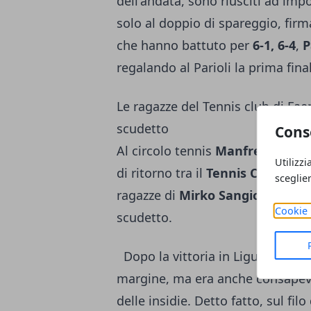
dell'andata, sono riusciti ad impo
solo al doppio di spareggio, fir
che hanno battuto per
6-1, 6-4
,
P
regalando al Parioli la prima fin
Le ragazze del Tennis club di Fae
scudetto
Cons
Al circolo tennis
Manfredo
di via
Utilizzi
di ritorno tra il
Tennis Club Fae
sceglie
ragazze di
Mirko Sangiorgi
hanno
Cookie 
scudetto.
Dopo la vittoria in Liguria per
3-
margine, ma era anche consapev
delle insidie. Detto fatto, sul filo