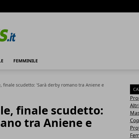
LE
FEMMINILE
, finale scudetto: 'Sarà derby romano tra Aniene e
CA
Pro
Altr
le, finale scudetto:
Mas
ano tra Aniene e
Cop
Pro
Fem