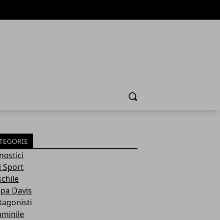
Cerca
TEGORIE
nostici
i Sport
chile
pa Davis
tagonisti
minile