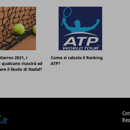
Garros 2021, i
Come si calcola il Ranking
i: qualcuno riuscirà ad
ATP?
re il feudo di Nadal?
Con
Re