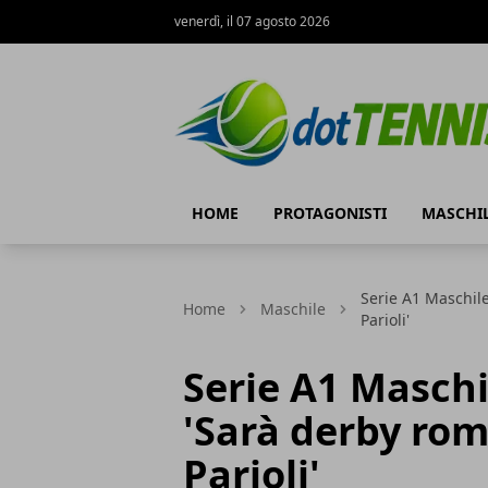
venerdì, il 07 agosto 2026
Dot Tennis
HOME
PROTAGONISTI
MASCHI
Serie A1 Maschile
Home
Maschile
Parioli'
Serie A1 Maschi
'Sarà derby rom
Parioli'