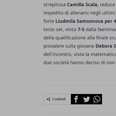
strepitosa
Camilla Scala,
reduce 
impedito di allenarsi negli ultimi
forte
Liudmila Samsonova per 4-6
terzo set, vinto
7-5
dalla faentina
della qualificazione alla finale s
prevalere sulla giovane
Debora G
dell'incontro, vista la matematic
due società hanno deciso di non g
Facebook
Twitter
Whatsapp
Condividi