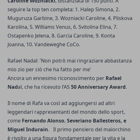
Caroline Wozniacki
, distanziata di 150 punti. A
seguire la top ten completa: 1. Halep Simona, 2.
Muguruza Garbine, 3. Wozniacki Caroline, 4. Pliskova
Karolina, 5. Williams Venus, 6. Svitolina Elina, 7.
Ostapenko Jelena, 8. Garcia Caroline, 9. Konta
Joanna, 10. Vandeweghe CoCo.
Rafael Nadal: 'Non potrò mai ringraziare abbastanza
mio zio per ciò che ha fatto per me'
Ancora un ennesimo riconoscimento per
Rafael
Nad
al, che ha ricevuto l’AS
50 Anniversary Award
.
Il nome di Rafa va così ad aggiungersi ad altri
leggendari rappresentanti del mondo dello sport,
come
Fernando Alonso
,
Severiano Ballesteros, e
Miguel Indurain
. Il primo pensiero del maiorchino
è rivolto a una figura fondamentale per la vita e la