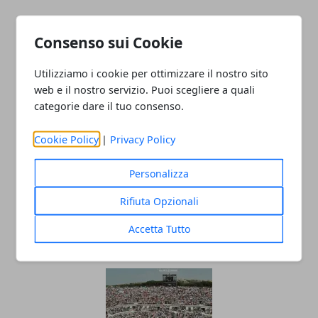
Consenso sui Cookie
ARTICOLI CORRELATI
Utilizziamo i cookie per ottimizzare il nostro sito
web e il nostro servizio. Puoi scegliere a quali
categorie dare il tuo consenso.
Cookie Policy
|
Privacy Policy
Personalizza
Racchette da tennis: quanto incidono
Rifiuta Opzionali
sul gioco del principiante
Accetta Tutto
10/12/2018