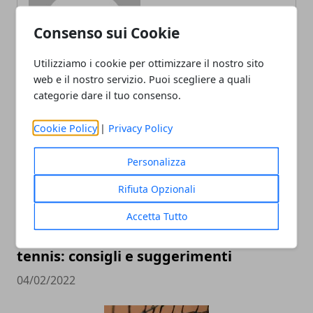
Consenso sui Cookie
Utilizziamo i cookie per ottimizzare il nostro sito
web e il nostro servizio. Puoi scegliere a quali
ARTICOLI CORRELATI
categorie dare il tuo consenso.
Cookie Policy
|
Privacy Policy
Personalizza
Rifiuta Opzionali
Accetta Tutto
Come acquistare una racchetta da
tennis: consigli e suggerimenti
04/02/2022