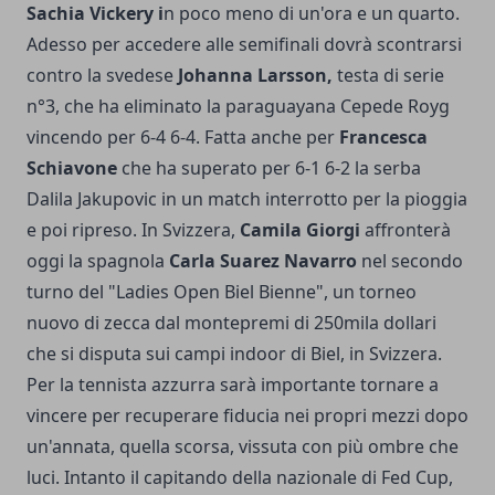
Sachia Vickery i
n poco meno di un'ora e un quarto.
Adesso per accedere alle semifinali dovrà scontrarsi
contro la svedese
Johanna Larsson,
testa di serie
n°3, che ha eliminato la paraguayana Cepede Royg
vincendo per 6-4 6-4. Fatta anche per
Francesca
Schiavone
che ha superato per 6-1 6-2 la serba
Dalila Jakupovic in un match interrotto per la pioggia
e poi ripreso. In Svizzera,
Camila Giorgi
affronterà
oggi la spagnola
Carla Suarez Navarro
nel secondo
turno del "Ladies Open Biel Bienne", un torneo
nuovo di zecca dal montepremi di 250mila dollari
che si disputa sui campi indoor di Biel, in Svizzera.
Per la tennista azzurra sarà importante tornare a
vincere per recuperare fiducia nei propri mezzi dopo
un'annata, quella scorsa, vissuta con più ombre che
luci. Intanto il capitando della nazionale di Fed Cup,