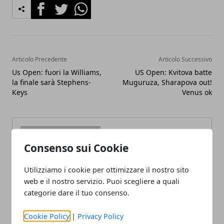
Facebook
Twitter
Whatsapp
Articolo Precedente
Articolo Successivo
Us Open: fuori la Williams,
US Open: Kvitova batte
la finale sarà Stephens-
Muguruza, Sharapova out!
Keys
Venus ok
Consenso sui Cookie
Utilizziamo i cookie per ottimizzare il nostro sito
Redazione
web e il nostro servizio. Puoi scegliere a quali
categorie dare il tuo consenso.
Cookie Policy
|
Privacy Policy