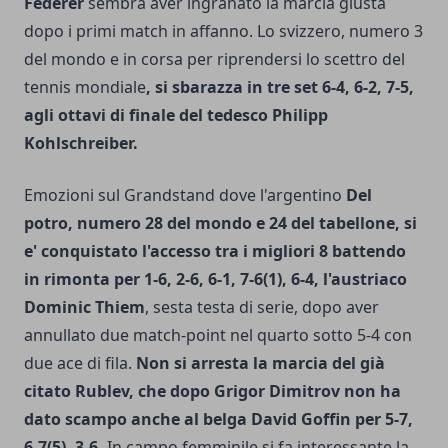
Federer
sembra aver ingranato la marcia giusta
dopo i primi match in affanno. Lo svizzero, numero 3
del mondo e in corsa per riprendersi lo scettro del
tennis mondiale
, si sbarazza in tre set 6-4, 6-2, 7-5,
agli ottavi di finale del tedesco Philipp
Kohlschreiber.
Emozioni sul Grandstand dove l'argentino
Del
potro, numero 28 del mondo e 24 del tabellone, si
e' conquistato l'accesso tra i migliori 8 battendo
in rimonta per 1-6, 2-6, 6-1, 7-6(1), 6-4, l'austriaco
Dominic Thiem
, sesta testa di serie, dopo aver
annullato due match-point nel quarto sotto 5-4 con
due ace di fila.
Non si arresta la marcia del già
citato Rublev, che dopo Grigor Dimitrov non ha
dato scampo anche al belga David Goffin per 5-7,
6-7(5), 3-6.
In campo femminile si fa interessante la