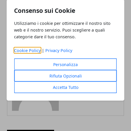
Consenso sui Cookie
Articolo Precedente
Articolo Successivo
Atp Umago: Brilla Paolo
Atp 250 Umago: impresa di
Utilizziamo i cookie per ottimizzare il nostro sito
Lorenzi, rimpianto per
Marco Cecchinato,
web e il nostro servizio. Puoi scegliere a quali
Cecchinato
eliminato Gilles Simon
categorie dare il tuo consenso.
Cookie Policy
|
Privacy Policy
Personalizza
Rifiuta Opzionali
Redazione
Accetta Tutto