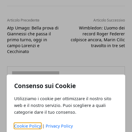
Articolo Precedente
Articolo Successivo
Atp Umago: Bella prova di
Wimbledon: L’uomo dei
Giannessi che passa il
record Roger Federer
primo turno, oggi in
colpisce ancora, Marin Cilic
campo Lorenzi e
travolto in tre set
Cecchinato
Consenso sui Cookie
Redazione
Utilizziamo i cookie per ottimizzare il nostro sito
web e il nostro servizio. Puoi scegliere a quali
categorie dare il tuo consenso.
Cookie Policy
|
Privacy Policy