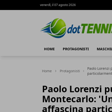
venerdì, il 07 agosto 2026
Dot Tennis
HOME
PROTAGONISTI
MASCHI
Paolo Lorenzi 
Home
Protagonisti
particolarmente
Paolo Lorenzi p
Montecarlo: 'U
affascina parti