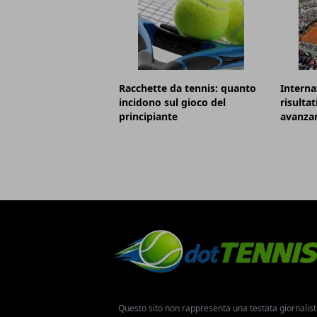
Racchette da tennis: quanto
Internaz
incidono sul gioco del
risultat
principiante
avanzan
Questo sito non rappresenta una testata giornalist