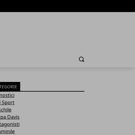
Cerca
TEGORIE
nostici
i Sport
chile
pa Davis
tagonisti
minile