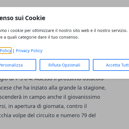
enso sui Cookie
turno per
Fabio Fognini
che ha sconfitto in
amo i cookie per ottimizzare il nostro sito web e il nostro servizio.
chuk
. Avvio da incubo per il tennista ligure
re a quali categorie dare il tuo consenso.
ntro un avversario indemoniato che gli ha
gnini assai falloso e contratto. Come
Policy
|
Privacy Policy
ficoltà, Fognini ha saputo raccogliere le
Personalizza
Rifiuta Opzionali
Accetta Tut
ostacolo. Il tennista azzurro si è aggiudicato
eggio di 7-5 6-4. Adesso il prossimo ostacolo
ancese che ha inziato alla grande la stagione,
i scenderà in campo anche il giovanissimo
i, in apertura di giornata, contro il
cchia volpe del circuito e numero 79 del