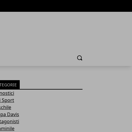
Cerca
TEGORIE
nostici
i Sport
chile
pa Davis
tagonisti
minile