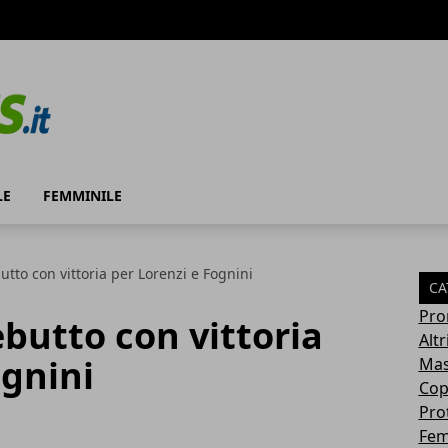
LE
FEMMINILE
utto con vittoria per Lorenzi e Fognini
CA
Pro
ebutto con vittoria
Altr
ognini
Mas
Cop
Pro
Fem