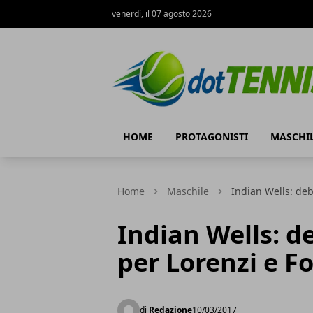
venerdì, il 07 agosto 2026
Dot Tennis
HOME
PROTAGONISTI
MASCHI
Home
Maschile
Indian Wells: deb
Indian Wells: d
per Lorenzi e F
di
Redazione
10/03/2017