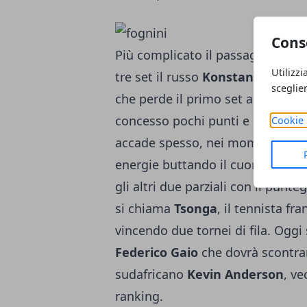
Cons
Più complicato il passaggio del 
Utilizzi
tre set il russo
Konstantin Krav
sceglie
che perde il primo set a zero co
concesso pochi punti e con un Fo
Cookie 
accade spesso, nei momenti di dif
energie buttando il cuore oltre l'
gli altri due parziali con il punt
si chiama
Tsonga
, il tennista fr
vincendo due tornei di fila. Ogg
Federico Gaio
che dovrà scontrars
sudafricano
Kevin Anderson
, ve
ranking.