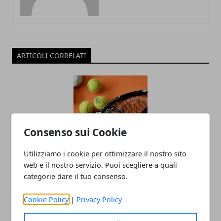
ARTICOLI CORRELATI
Consenso sui Cookie
Utilizziamo i cookie per ottimizzare il nostro sito
Come acquistare una racchetta da
web e il nostro servizio. Puoi scegliere a quali
tennis: consigli e suggerimenti
categorie dare il tuo consenso.
04/02/2022
Cookie Policy
|
Privacy Policy