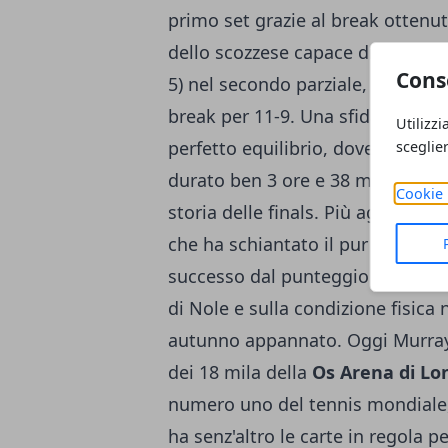
primo set grazie al break ottenut
dello scozzese capace di aggiudi
Cons
5) nel secondo parziale, per poi r
break per 11-9. Una sfida vissut
Utilizzi
perfetto equilibrio, dove il fatt
sceglie
durato ben 3 ore e 38 minuti, che
Cookie 
storia delle finals. Più agevole 
che ha schiantato il pur quotato 
successo dal punteggio eloquente
di Nole e sulla condizione fisica
autunno appannato. Oggi Murray 
dei 18 mila della
Os Arena di Lo
numero uno del tennis mondiale, 
ha senz'altro le carte in regola 