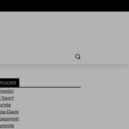
Cerca
TEGORIE
nostici
i Sport
chile
pa Davis
tagonisti
minile