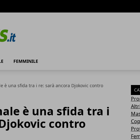
LE
FEMMINILE
ale è una sfida tra i re: sarà ancora Djokovic contro
CA
Pro
Altr
nale è una sfida tra i
Mas
 Djokovic contro
Cop
Pro
Fem