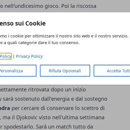
o nell'undicesimo gioco. Poi la riscossa
carsi un emozionante tie break (vinto per 7-
enso sui Cookie
ipetersi nel terzo set vincendo ancora al tie
a sempre e costantemente sul filo di un
amo i cookie per ottimizzare il nostro sito web e il nostro servizio.
ore servizio è stato preponderante. Un match
re a quali categorie dare il tuo consenso.
 rappresenta l'incontro più lungo nella
Policy
|
Privacy Policy
il compito in semifinale per Novak Djokovic
avverario,
Kei Nishikori,
per 6-1 6-1. Un
Personalizza
Rifiuta Opzionali
Accetta Tut
 che la dice lunga sullo strapotere tecnico
 nettamente ritrovata dopo un inizio
sarà sostenuto dall'energia e dal sostegno
ndra
per cercare di conservare lo scettro di
ma il Djokovic visto nell'ultima settimana
per spodestarlo. Sarà un match tutto da