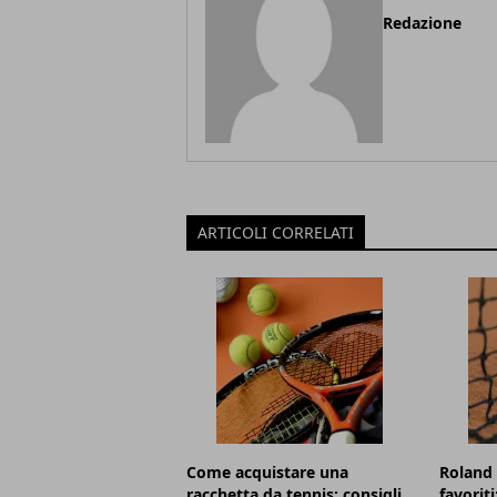
Redazione
ARTICOLI CORRELATI
Come acquistare una
Roland 
racchetta da tennis: consigli
favorit