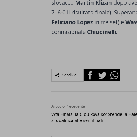
slovacco
Martin Klizan
dopo aver
7, 6-0 il risultato finale). Supera
Feliciano Lopez
in tre set) e
Waw
connazionale
Chiudinelli.
Facebook
Twitter
Whatsapp
Condividi
Articolo Precedente
Wta Finals: la Cibulkova sorprende la Hal
si qualifica alle semifinali