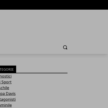
Cerca
TEGORIE
nostici
i Sport
chile
pa Davis
tagonisti
minile