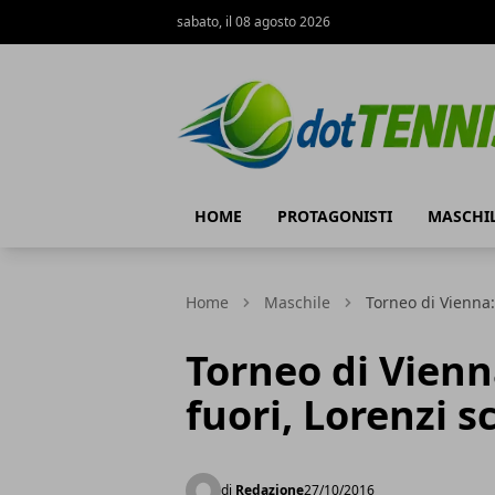
sabato, il 08 agosto 2026
Dot Tennis
HOME
PROTAGONISTI
MASCHI
Home
Maschile
Torneo di Vienna:
Torneo di Vienn
fuori, Lorenzi s
di
Redazione
27/10/2016