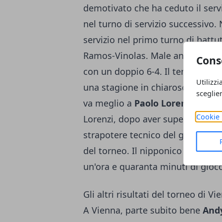
demotivato che ha ceduto il serv
nel turno di servizio successivo. 
servizio nel primo turno di battut
Ramos-Vinolas. Male anche
Andr
Cons
con un doppio 6-4. Il tennista i
Utilizzi
una stagione in chiaroscuro che
sceglie
va meglio a
Paolo Lorenzi,
impeg
Cookie 
Lorenzi, dopo aver superato
Mah
strapotere tecnico del giappone
del torneo. Il nipponico si è imp
un'ora e quaranta minuti di gioc
Gli altri risultati del torneo di Vi
A Vienna, parte subito bene
And