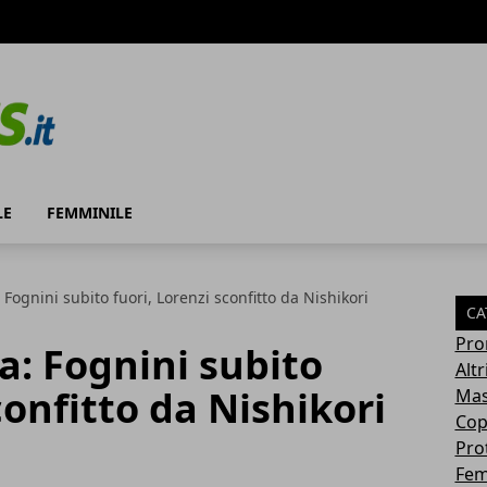
LE
FEMMINILE
 Fognini subito fuori, Lorenzi sconfitto da Nishikori
CA
Pro
a: Fognini subito
Altr
confitto da Nishikori
Mas
Cop
Pro
Fem