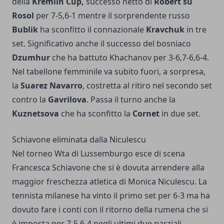
della
Kremlin Cup,
successo netto di
Robert su
Rosol
per 7-5,6-1 mentre il sorprendente russo
Bublik
ha sconfitto il connazionale
Kravchuk
in tre
set. Significativo anche il successo del bosniaco
Dzumhur
che ha battuto Khachanov per 3-6,7-6,6-4.
Nel tabellone femminile va subito fuori, a sorpresa,
la
Suarez Navarro
, costretta al ritiro nel secondo set
contro la
Gavrilova
. Passa il turno anche la
Kuznetsova
che ha sconfitto la
Cornet
in due set.
Schiavone eliminata dalla Niculescu
Nel torneo Wta di Lussemburgo esce di scena
Francesca Schiavone che si è dovuta arrendere alla
maggior freschezza atletica di Monica Niculescu. La
tennista milanese ha vinto il primo set per 6-3 ma ha
dovuto fare i conti con il ritorno della rumena che si
è imposta per 7-5,6-4 negli ultimi due parziali.