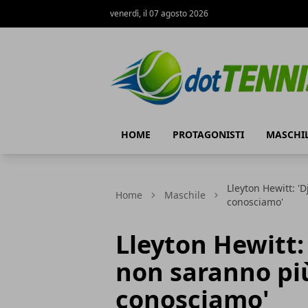
venerdì, il 07 agosto 2026
Dot Tennis
HOME
PROTAGONISTI
MASCHI
Lleyton Hewitt: '
Home
Maschile
conosciamo'
Lleyton Hewitt:
non saranno più
conosciamo'