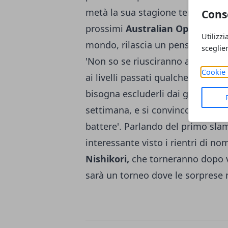
metà la sua stagione tennistica. 
Cons
prossimi
Australian Open del 2
Utilizzi
mondo, rilascia un pensiero molt
sceglie
'Non so se riusciranno ad imporsi
Cookie 
ai livelli passati qualche anno fa
bisogna escluderli dai giochi pe
settimana, e si convincono dei pro
battere'. Parlando del primo sla
interessante visto i rientri di no
Nishikori,
che torneranno dopo va
sarà un torneo dove le sorprese