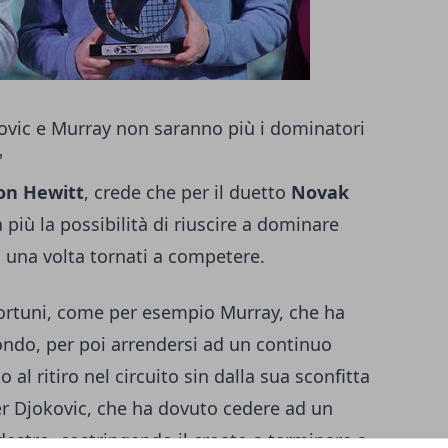
okovic e Murray non saranno più i dominatori
'
on Hewitt
, crede che per il duetto
Novak
 più la possibilità di riuscire a dominare
 una volta tornati a competere.
fortuni, come per esempio Murray, che ha
ondo, per poi arrendersi ad un continuo
o al ritiro nel circuito sin dalla sua sconfitta
per Djokovic, che ha dovuto cedere ad un
estro, costringendo il croato a terminare a