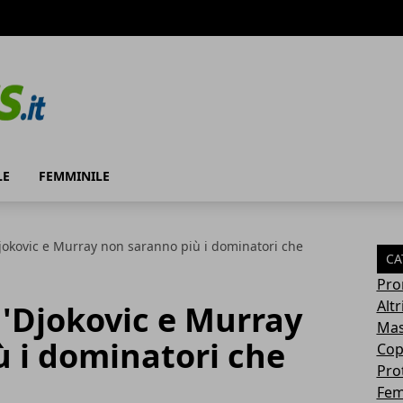
LE
FEMMINILE
Djokovic e Murray non saranno più i dominatori che
CA
Pro
Altr
 'Djokovic e Murray
Mas
 i dominatori che
Cop
Pro
Fem