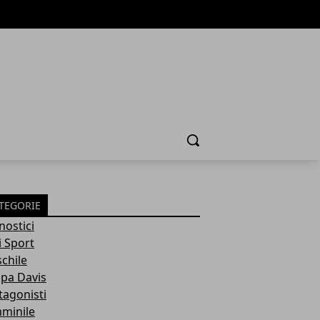
Cerca
TEGORIE
nostici
i Sport
chile
pa Davis
tagonisti
minile