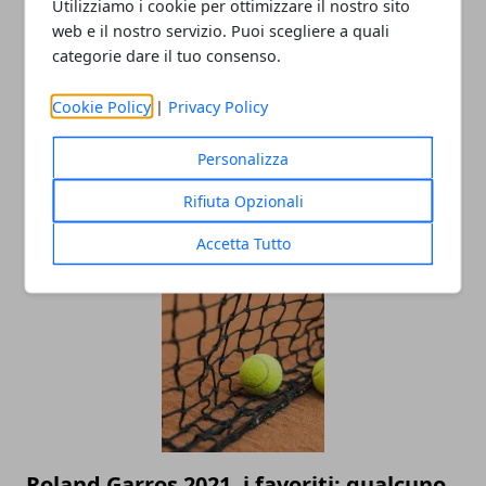
Utilizziamo i cookie per ottimizzare il nostro sito
web e il nostro servizio. Puoi scegliere a quali
categorie dare il tuo consenso.
Cookie Policy
|
Privacy Policy
Personalizza
Come acquistare una racchetta da
Rifiuta Opzionali
tennis: consigli e suggerimenti
Accetta Tutto
04/02/2022
Roland Garros 2021, i favoriti: qualcuno