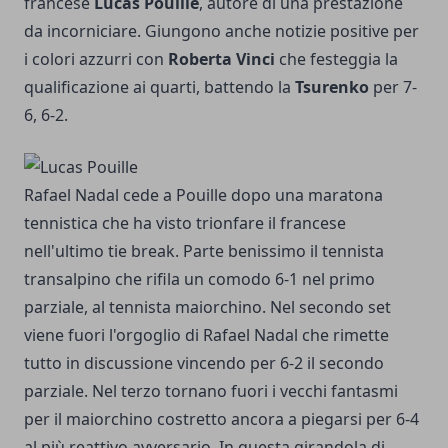
francese
Lucas Pouille
, autore di una prestazione
da incorniciare. Giungono anche notizie positive per
i colori azzurri con
Roberta Vinci
che festeggia la
qualificazione ai quarti, battendo la
Tsurenko
per 7-
6, 6-2.
Rafael Nadal cede a Pouille dopo una maratona
tennistica che ha visto trionfare il francese
nell'ultimo tie break. Parte benissimo il tennista
transalpino che rifila un comodo 6-1 nel primo
parziale, al tennista maiorchino. Nel secondo set
viene fuori l'orgoglio di Rafael Nadal che rimette
tutto in discussione vincendo per 6-2 il secondo
parziale. Nel terzo tornano fuori i vecchi fantasmi
per il maiorchino costretto ancora a piegarsi per 6-4
al più reattivo avversario. In questa girandola di