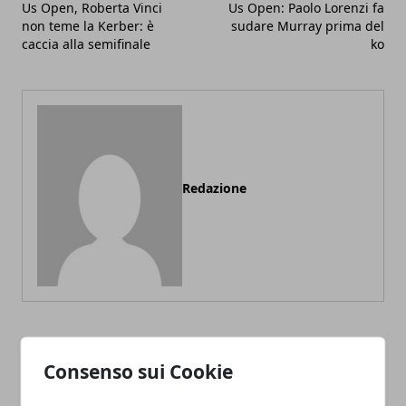
Us Open, Roberta Vinci
Us Open: Paolo Lorenzi fa
non teme la Kerber: è
sudare Murray prima del
caccia alla semifinale
ko
Redazione
ARTICOLI CORRELATI
Consenso sui Cookie