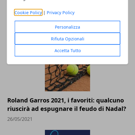
Cookie Policy
|
Privacy Policy
Come acquistare una racchetta da
tennis: consigli e suggerimenti
Personalizza
04/02/2022
Rifiuta Opzionali
Accetta Tutto
Roland Garros 2021, i favoriti: qualcuno
riuscirà ad espugnare il feudo di Nadal?
26/05/2021