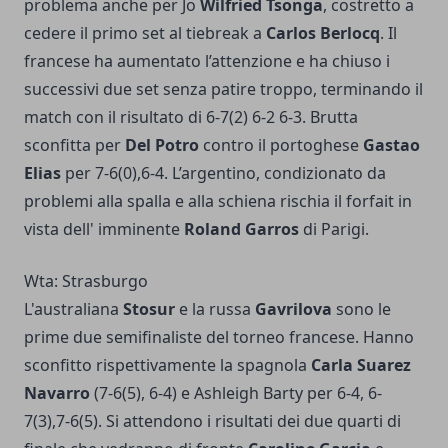
problema anche per Jo
Wilfried Tsonga
, costretto a
cedere il primo set al tiebreak a
Carlos Berlocq
. Il
francese ha aumentato l’attenzione e ha chiuso i
successivi due set senza patire troppo, terminando il
match con il risultato di 6-7(2) 6-2 6-3. Brutta
sconfitta per
Del Potro
contro il portoghese
Gastao
Elias
per 7-6(0),6-4. L’argentino, condizionato da
problemi alla spalla e alla schiena rischia il forfait in
vista dell' imminente
Roland Garros
di Parigi.
Wta: Strasburgo
L'australiana
Stosur
e la russa
Gavrilova
sono le
prime due semifinaliste del torneo francese. Hanno
sconfitto rispettivamente la spagnola
Carla Suarez
Navarro
(7-6(5), 6-4) e Ashleigh Barty per 6-4, 6-
7(3),7-6(5). Si attendono i risultati dei due quarti di