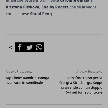
finale che vedranno di fronte
Caroline Garcia
e
Kristyna Pliskova, Shelby Rogers
che se la vedrà
con la cinese
Shuai Peng
.
Facebook
Twitter
Whatsapp
Articolo Precedente
Articolo Successivo
Atp Lione: Raonic e Tsonga
Semaforo rosso per la
avanzano in semifinale
Giorgi a Strasburgo, Seppi
si arrende con un doppio
6-4 nel torneo di Lione