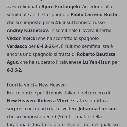
aveva eliminato
Bjorn Fratangelo
. Accedono alla
semifinale anche lo spagnolo
Pablo Carreño-Busta
che si è imposto per
6-4 6-3
sul tennista russo
Andrey Kuznetsov
. In semifinale troverà il serbo
Viktor Troicki
che ha sconfitto lo spagnolo
Verdasco
per
6-4 3-6 6-4
. E l'ultimo semifinalista è
ancora uno spagnolo si tratta di
Roberto Bautista
Agut
, che ha superato il taiwanese
Lu Yen-Hsun
per
6-3 6-2.
Fuori la Vinci a New Heaven
Brutte notizie per il tennis italiano nel tornero di
New Heaven. Roberta VInci
è stata sconfitta a
sorpresa nei quarti dalla svedere
Johanna Larsson
che si è imposta per 7-6(9)-6-1. Il match della
tarantina è durato solo un set, il primo, nel quale si è