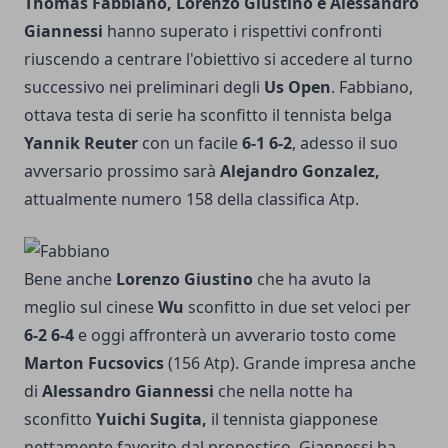
Thomas Fabbiano, Lorenzo Giustino e Alessandro
Giannessi
hanno superato i rispettivi confronti
riuscendo a centrare l'obiettivo si accedere al turno
successivo nei preliminari degli
Us Open
. Fabbiano,
ottava testa di serie ha sconfitto il tennista belga
Yannik Reuter
con un facile
6-1 6-2
, adesso il suo
avversario prossimo sarà
Alejandro Gonzalez,
attualmente numero 158 della classifica Atp.
Bene anche
Lorenzo Giustino
che ha avuto la
meglio sul cinese
Wu
sconfitto in due set veloci per
6-2 6-4
e oggi affronterà un avverario tosto come
Marton Fucsovics
(156 Atp). Grande impresa anche
di
Alessandro Giannessi
che nella notte ha
sconfitto
Yuichi Sugita,
il tennista giapponese
nettamente favorito dal pronostico. Giannessi ha