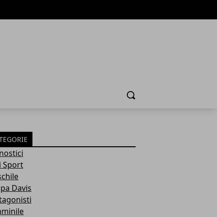
Cerca
TEGORIE
nostici
i Sport
chile
pa Davis
tagonisti
minile