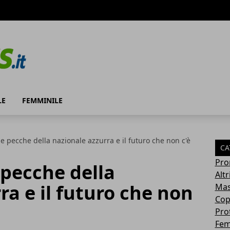
LE
FEMMINILE
e pecche della nazionale azzurra e il futuro che non c'è
CA
Pro
 pecche della
Altr
ra e il futuro che non
Mas
Cop
Pro
Fem