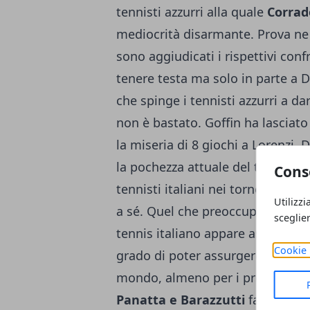
tennisti azzurri alla quale
Corrad
mediocrità disarmante. Prova ne è
sono aggiudicati i rispettivi confr
tenere testa ma solo in parte a D
che spinge i tennisti azzurri a d
non è bastato. Goffin ha lasciato
la miseria di 8 giochi a Lorenzi.
la pochezza attuale del tennis az
Cons
tennisti italiani nei tornei Atp, e
Utilizzi
a sé. Quel che preoccupa maggior
sceglie
tennis italiano appare assai nebul
Cookie 
grado di poter assurgere a veri e
mondo, almeno per i prossimi due
Panatta e Barazzutti
facevano so