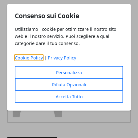
Articolo Precedente
Articolo Successivo
Consenso sui Cookie
Jannik Sinner, l'ascesa di
Come e perché realizzare
una nuova stella: chi è il
un campo da tennis
Utilizziamo i cookie per ottimizzare il nostro sito
giovane tennista dei
record
web e il nostro servizio. Puoi scegliere a quali
categorie dare il tuo consenso.
Cookie Policy
|
Privacy Policy
Personalizza
Redazione
Rifiuta Opzionali
Accetta Tutto