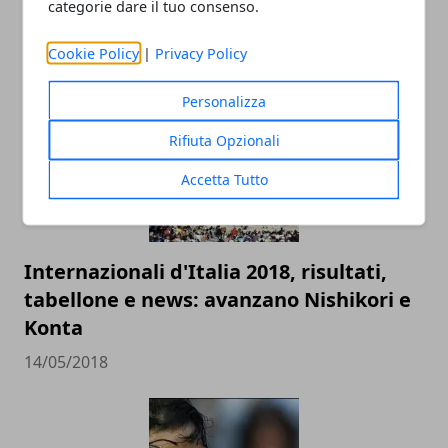
categorie dare il tuo consenso.
sul gioco del principiante
Cookie Policy
|
Privacy Policy
10/12/2018
Personalizza
Rifiuta Opzionali
Accetta Tutto
Internazionali d'Italia 2018, risultati,
tabellone e news: avanzano Nishikori e
Konta
14/05/2018