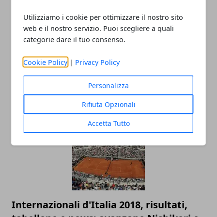
Utilizziamo i cookie per ottimizzare il nostro sito
web e il nostro servizio. Puoi scegliere a quali
categorie dare il tuo consenso.
Cookie Policy
|
Privacy Policy
Racchette da tennis: quanto incidono
sul gioco del principiante
Personalizza
10/12/2018
Rifiuta Opzionali
Accetta Tutto
Internazionali d'Italia 2018, risultati,