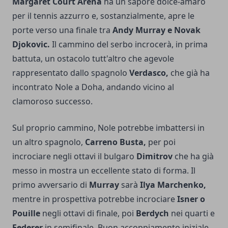
Margaret Court Arena
ha un sapore dolce-amaro
per il tennis azzurro e, sostanzialmente, apre le
porte verso una finale tra
Andy Murray e Novak
Djokovic.
Il cammino del serbo incrocerà, in prima
battuta, un ostacolo tutt'altro che agevole
rappresentato dallo spagnolo
Verdasco,
che già ha
incontrato Nole a Doha, andando vicino al
clamoroso successo.
Sul proprio cammino, Nole potrebbe imbattersi in
un altro spagnolo,
Carreno Busta,
per poi
incrociare negli ottavi il bulgaro
Dimitrov
che ha già
messo in mostra un eccellente stato di forma. Il
primo avversario di
Murray
sarà
Ilya Marchenko,
mentre in prospettiva potrebbe incrociare
Isner o
Pouille
negli ottavi di finale, poi
Berdych
nei quarti e
Federer
in semifinale. Buon accoppiamento iniziale