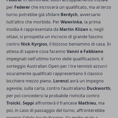
per
Federer
che incrocerà un qualificato, ma al terzo
turno potrebbe già sfidare
Berdych
, avversario
tutt'altro che morbido. Per
Wawrinka
, la prima
insidia è rappresentata da
Martin Klizan
e, negli
ottavi, si prospetta un incrocio di grande fascino
contro
Nick Kyrgios
, il bizzoso beniamino di casa. In
attesa di sapere cosa faranno
Vanni e Fabbiano
impegnati nell'ultimo turno delle qualificazioni, il
sorteggio Australian Open per i tre tennisti azzurri
sicuramente qualificati rappresentano il classico
bicchiere mezzo pieno.
Lorenzi
avrà un impegno
agevole, sulla carta, contro l'australiano
Duckworth
,
per poi concedersi la probabile rivincita contro
Troicki.
Seppi
affronterà il francese
Mathieu
, ma
poi, in caso di passaggio del turno, affronterebbe
proprio l'idolo locale Kyrgios. Va molto male a