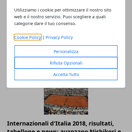
Utilizziamo i cookie per ottimizzare il nostro sito
web e il nostro servizio. Puoi scegliere a quali
categorie dare il tuo consenso.
Cookie Policy
|
Privacy Policy
Racchette da tennis: quanto incidono
sul gioco del principiante
Personalizza
10/12/2018
Rifiuta Opzionali
Accetta Tutto
Internazionali d'Italia 2018, risultati,
tabellone e news: avanzano Nishikori e