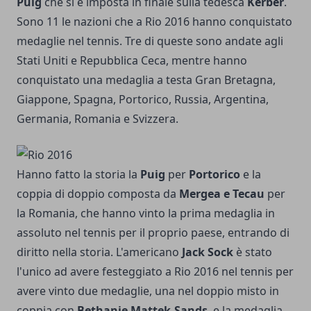
Puig
che si è imposta in finale sulla tedesca
Kerber
.
Sono 11 le nazioni che a Rio 2016 hanno conquistato
medaglie nel tennis. Tre di queste sono andate agli
Stati Uniti e Repubblica Ceca, mentre hanno
conquistato una medaglia a testa Gran Bretagna,
Giappone, Spagna, Portorico, Russia, Argentina,
Germania, Romania e Svizzera.
Hanno fatto la storia la
Puig
per
Portorico
e la
coppia di doppio composta da
Mergea e Tecau
per
la Romania, che hanno vinto la prima medaglia in
assoluto nel tennis per il proprio paese, entrando di
diritto nella storia. L'americano
Jack Sock
è stato
l'unico ad avere festeggiato a Rio 2016 nel tennis per
avere vinto due medaglie, una nel doppio misto in
coppia con
Bethanie Mattek-Sands
, e la medaglia