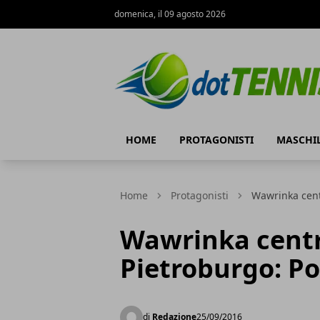
domenica, il 09 agosto 2026
Dot Tennis
HOME
PROTAGONISTI
MASCHI
Home
Protagonisti
Wawrinka centr
Wawrinka centra
Pietroburgo: Po
di
Redazione
25/09/2016