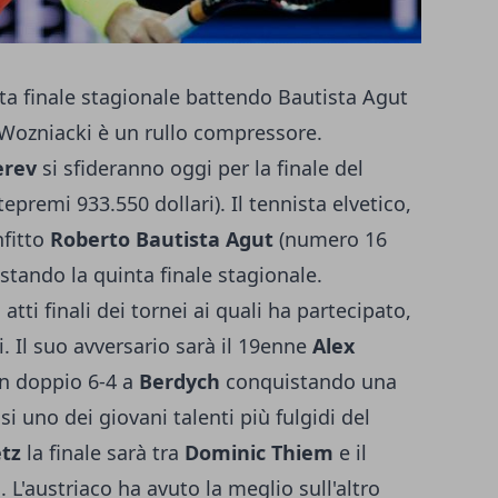
a finale stagionale battendo Bautista Agut
 Wozniacki è un rullo compressore.
erev
si sfideranno oggi per la finale del
premi 933.550 dollari). Il tennista elvetico,
fitto
Roberto Bautista Agut
(numero 16
stando la quinta finale stagionale.
atti finali dei tornei ai quali ha partecipato,
. Il suo avversario sarà il 19enne
Alex
un doppio 6-4 a
Berdych
conquistando una
i uno dei giovani talenti più fulgidi del
tz
la finale sarà tra
Dominic Thiem
e il
e
. L'austriaco ha avuto la meglio sull'altro