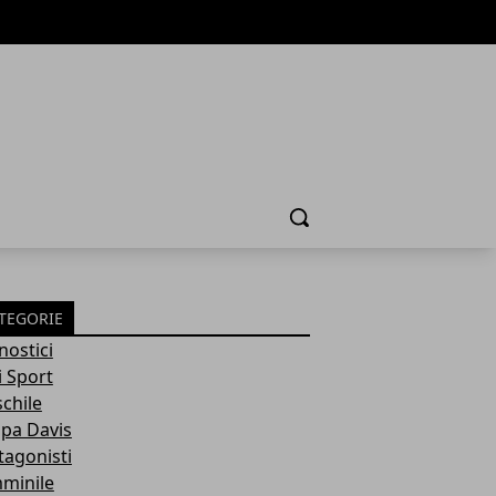
Cerca
TEGORIE
nostici
i Sport
chile
pa Davis
tagonisti
minile