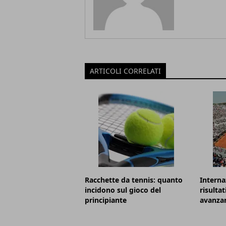
ARTICOLI CORRELATI
Racchette da tennis: quanto
Internaz
incidono sul gioco del
risultat
principiante
avanzan