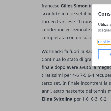
francese
Gilles Simon
in tre comb
Cons
sconfitto in due set il belga
Davi
torneo francese. Il transalpino 
Utilizzi
condizione eccezionale in una st
sceglie
completata con un successo in c
Cookie 
Wozniacki fa fuori la Radwanska
Continua lo stato di grazia di
Car
finale dopo avere avuto la megli
tiratissimi per 4-6 7-5 6-4 recup
terzo set. In finale incontrerà l
anni, astro nascente del tennis m
Elina Svitolina
per 1-6, 6-3, 6-2.