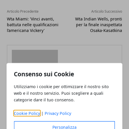
Articolo Precedente
Articolo Successivo
Wta Miami: 'Vinci avanti,
Wta Indian Wells, pronti
battuta nelle qualificazioni
per la finale inaspettata
l’americana Vickery'
Osaka-Kasatkina
Consenso sui Cookie
Redazione
Utilizziamo i cookie per ottimizzare il nostro sito
web e il nostro servizio. Puoi scegliere a quali
categorie dare il tuo consenso.
Cookie Policy
|
Privacy Policy
Personalizza