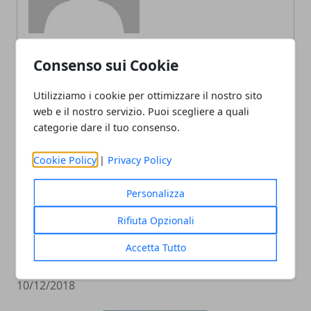
Consenso sui Cookie
ARTICOLI CORRELATI
Utilizziamo i cookie per ottimizzare il nostro sito
web e il nostro servizio. Puoi scegliere a quali
categorie dare il tuo consenso.
Cookie Policy
|
Privacy Policy
Personalizza
Rifiuta Opzionali
Racchette da tennis: quanto incidono
Accetta Tutto
sul gioco del principiante
10/12/2018