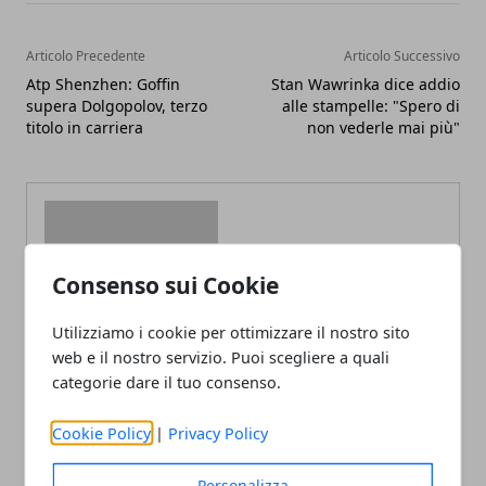
Articolo Precedente
Articolo Successivo
Atp Shenzhen: Goffin
Stan Wawrinka dice addio
supera Dolgopolov, terzo
alle stampelle: "Spero di
titolo in carriera
non vederle mai più"
Consenso sui Cookie
Redazione
Utilizziamo i cookie per ottimizzare il nostro sito
web e il nostro servizio. Puoi scegliere a quali
categorie dare il tuo consenso.
Cookie Policy
|
Privacy Policy
Personalizza