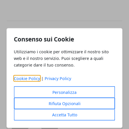
Facebook
Twitter
Whatsapp
Consenso sui Cookie
Utilizziamo i cookie per ottimizzare il nostro sito
web e il nostro servizio. Puoi scegliere a quali
categorie dare il tuo consenso.
Articolo Precedente
Articolo Successivo
Ranking ATP/WTA: Rafael
Wta Cincinnati: Halep show
Nadal, comincia il quarto
Cookie Policy
|
Privacy Policy
! travolta Stephens in
regno, Muguruza sul podio
meno di un’ora, Muguruza
stende Pliskova
Personalizza
Rifiuta Opzionali
Accetta Tutto