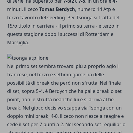
di serie, ha superato per
7-6(2), 7-5
, in un'ora e 47
minuti, il ceco
Tomas Berdych
, numero 14 Atp e
terzo favorito del seeding. Per Tsonga si tratta del
15/o titolo in carriera - il primo su terra - e terzo in
questa stagione dopo i successi di Rotterdam e
Marsiglia.
Nel primo set sembra trovarsi più a proprio agio il
francese, nel terzo e settimo game ha delle
possibilità di break che però non sfrutta. Nel finale
di set, sopra 5-4, è Berdych che ha palle break o set
point, non le sfrutta neanche lui e si arriva al tie-
break. Nel gioco decisivo scappa via Tsonga con un
doppio mini break, 4-0, il ceco non riesce a reagire e
cede il set per 7 punti a 2. Nel secondo set l’equilibrio
al servizio è sovrano, anche se è sempre Tsonga ad