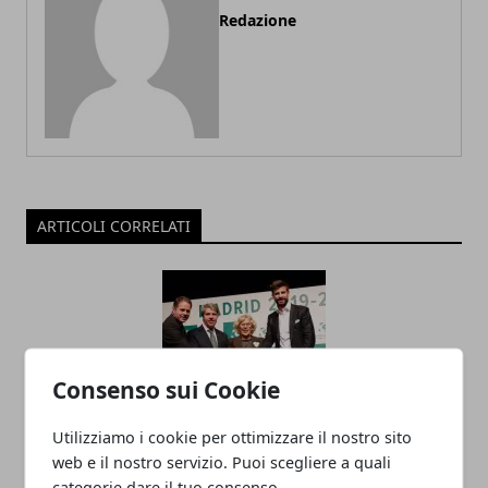
Redazione
ARTICOLI CORRELATI
Consenso sui Cookie
Utilizziamo i cookie per ottimizzare il nostro sito
Nuova Coppa Davis, come funziona e
web e il nostro servizio. Puoi scegliere a quali
categorie dare il tuo consenso.