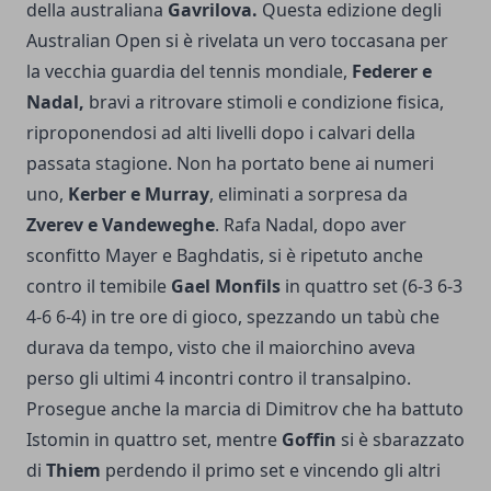
della australiana
Gavrilova.
Questa edizione degli
Australian Open si è rivelata un vero toccasana per
la vecchia guardia del tennis mondiale,
Federer e
Nadal,
bravi a ritrovare stimoli e condizione fisica,
riproponendosi ad alti livelli dopo i calvari della
passata stagione. Non ha portato bene ai numeri
uno,
Kerber e Murray
, eliminati a sorpresa da
Zverev e Vandeweghe
. Rafa Nadal, dopo aver
sconfitto Mayer e Baghdatis, si è ripetuto anche
contro il temibile
Gael Monfils
in quattro set (6-3 6-3
4-6 6-4) in tre ore di gioco, spezzando un tabù che
durava da tempo, visto che il maiorchino aveva
perso gli ultimi 4 incontri contro il transalpino.
Prosegue anche la marcia di Dimitrov che ha battuto
Istomin in quattro set, mentre
Goffin
si è sbarazzato
di
Thiem
perdendo il primo set e vincendo gli altri