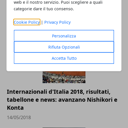
web e il nostro servizio. Puoi scegliere a quali
categorie dare il tuo consenso.
Racchette da tennis: quanto incidono
sul gioco del principiante
Cookie Policy
|
Privacy Policy
10/12/2018
Personalizza
Rifiuta Opzionali
Accetta Tutto
Internazionali d'Italia 2018, risultati,
tabellone e news: avanzano Nishikori e
Konta
14/05/2018