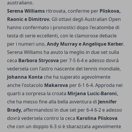
australiano.
Serena Williams
ritrovata, conferme per
Pliskova,
Raonic e Dimitrov.
Gli ottavi degli Australian Open
hanno confermato i pronostici dopo l'ecatombe di
testa di serie eccellenti, con le clamorose debacle
per i numeri uno,
Andy Murray e Angelique Kerber
.
Serena Williams ha avuto la meglio in due set sulla
ceca
Barbora Strycova
per 7-5 6-4 e adesso dovrà
vedersela con l'astro nascente del tennis mondiale,
Johanna Konta
che ha superato agevolmente
anche l'ostacolo
Makarova
per 6-1 6-4. Approda nei
quarti a sorpresa la croata
Mirjana Lucic-Baroni,
che ha messo fine alla bella avventura di
Jennifer
Brady,
affermandosi in due set per 6-4 6-2 e adesso
dovrà vedersela contro la ceca
Karolina Pliskova
che con un doppio 6-3 si è sbarazzata agevolmente