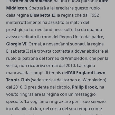
Il
torneo di Wimbledon
ha una nuova patrona:
Kate
Middleton
. Spetterà a lei ereditare questo ruolo
dalla regina
Elisabetta II
, la regina che dal 1952
ininterrottamente ha assistito ai match del
prestigioso torneo londinese sull'erba da quando
aveva ereditato il trono del Regno Unito dal padre,
Giorgio VI
. Ormai, a novant'anni suonati, la regina
Elisabetta II si è trovata costretta a dover abdicare al
ruolo di patrona del torneo di Wimbledon, che per la
verità, non ricopriva ormai dal 2010. La regina
mancava dai campi di tennis dell
'All England Lawn
Tennis Club
(sede storica del torneo di Wimbledon)
dal 2010. Il presidente del circolo,
Philip Brook,
ha
voluto ringraziare la regina con un messaggio
speciale: 'La vogliamo ringraziare per il suo servizio
incrollabile al club, nel corso del suo tempo come