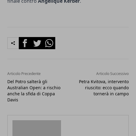
finale contro
Angelique Kerber
.
Facebook
Twitter
Whatsapp
Articolo Precedente
Articolo Successivo
Del Potro salterà gli
Petra Kvitova, intervento
Australian Open: a rischio
riuscito: ecco quando
anche la sfida di Coppa
tornerà in campo
Davis