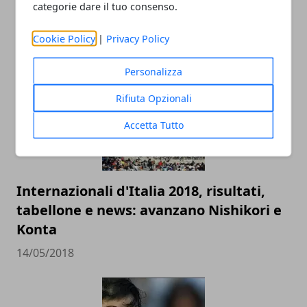
Racchette da tennis: quanto incidono
categorie dare il tuo consenso.
sul gioco del principiante
Cookie Policy
|
Privacy Policy
10/12/2018
Personalizza
Rifiuta Opzionali
Accetta Tutto
Internazionali d'Italia 2018, risultati,
tabellone e news: avanzano Nishikori e
Konta
14/05/2018