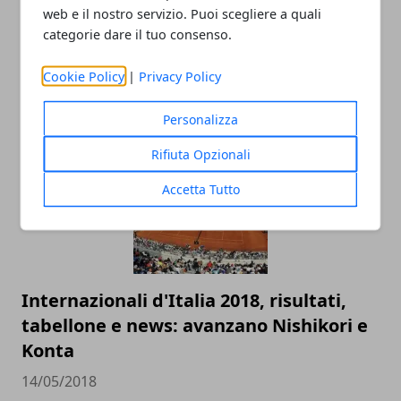
web e il nostro servizio. Puoi scegliere a quali
categorie dare il tuo consenso.
Racchette da tennis: quanto incidono
sul gioco del principiante
Cookie Policy
|
Privacy Policy
10/12/2018
Personalizza
Rifiuta Opzionali
Accetta Tutto
Internazionali d'Italia 2018, risultati,
tabellone e news: avanzano Nishikori e
Konta
14/05/2018