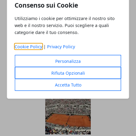
Consenso sui Cookie
Utilizziamo i cookie per ottimizzare il nostro sito
web e il nostro servizio. Puoi scegliere a quali
categorie dare il tuo consenso.
Cookie Policy
|
Privacy Policy
Racchette da tennis: quanto incidono
Personalizza
sul gioco del principiante
Rifiuta Opzionali
10/12/2018
Accetta Tutto