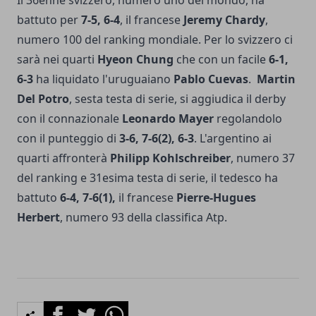
Il 36enne svizzero, numero uno del mondo, ha
battuto per
7-5, 6-4
, il francese
Jeremy Chardy
,
numero 100 del ranking mondiale. Per lo svizzero ci
sarà nei quarti
Hyeon Chung
che con un facile
6-1,
6-3
ha liquidato l'uruguaiano
Pablo Cuevas
.
Martin
Del Potro
, sesta testa di serie, si aggiudica il derby
con il connazionale
Leonardo Mayer
regolandolo
con il punteggio di
3-6, 7-6(2), 6-3
. L'argentino ai
quarti affronterà
Philipp Kohlschreiber
, numero 37
del ranking e 31esima testa di serie, il tedesco ha
battuto
6-4, 7-6(1),
il francese
Pierre-Hugues
Herbert
, numero 93 della classifica Atp.
Facebook
Twitter
Whatsapp