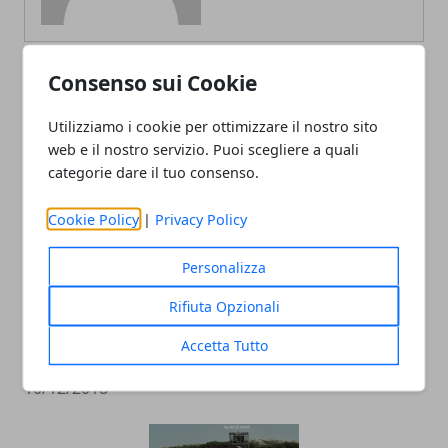
Consenso sui Cookie
ARTICOLI CORRELATI
Utilizziamo i cookie per ottimizzare il nostro sito
web e il nostro servizio. Puoi scegliere a quali
categorie dare il tuo consenso.
Cookie Policy
|
Privacy Policy
Personalizza
Rifiuta Opzionali
Racchette da tennis: quanto incidono
Accetta Tutto
sul gioco del principiante
10/12/2018