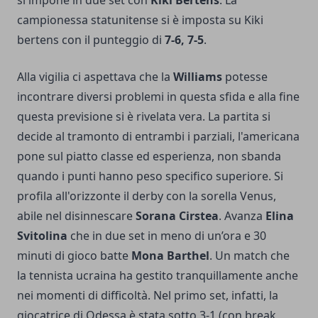
si impone in due set con
Kiki Bertens
. La
campionessa statunitense si è imposta su Kiki
bertens con il punteggio di
7-6, 7-5
.
Alla vigilia ci aspettava che la
Williams
potesse
incontrare diversi problemi in questa sfida e alla fine
questa previsione si è rivelata vera. La partita si
decide al tramonto di entrambi i parziali, l'americana
pone sul piatto classe ed esperienza, non sbanda
quando i punti hanno peso specifico superiore. Si
profila all'orizzonte il derby con la sorella Venus,
abile nel disinnescare
Sorana Cirstea
. Avanza
Elina
Svitolina
che in due set in meno di un’ora e 30
minuti di gioco batte
Mona Barthel
. Un match che
la tennista ucraina ha gestito tranquillamente anche
nei momenti di difficoltà. Nel primo set, infatti, la
giocatrice di Odessa è stata sotto 3-1 (con break