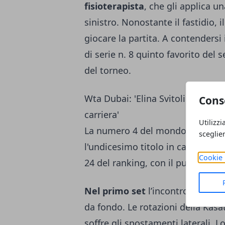
fisioterapista
, che gli applica u
sinistro. Nonostante il fastidio, 
giocare la partita. A contendersi 
di serie n. 8 quinto favorito del 
del torneo.
Wta Dubai: 'Elina Svitolina conce
Cons
carriera'
Utilizzi
La numero 4 del mondo
Elina Sv
sceglie
l'undicesimo titolo in carriera s
Cookie 
24 del ranking, con il punteggio 
Nel primo set
l’incontro è decis
da fondo. Le rotazioni della Kasat
soffre gli spostamenti laterali. 