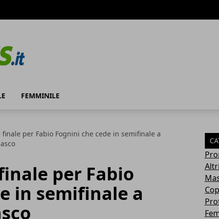
LE
FEMMINILE
e finale per Fabio Fognini che cede in semifinale a
CA
dasco
Pro
Altr
finale per Fabio
Mas
e in semifinale a
Cop
Pro
asco
Fem