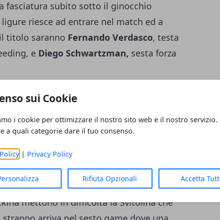
na fasciatura subito sotto il ginocchio
il ligure riesce ad entrare nel match ed a
il titolo saranno
Fernando Verdasco
, testa
seeding, e
Diego Schwartzman,
sesta forza
de il bis ed agguanta l'undicesimo titolo in
enso sui Cookie
amo i cookie per ottimizzare il nostro sito web e il nostro servizio.
itolina
si concede il bis ed agguanta
re a quali categorie dare il tuo consenso.
uperando la russa
Daria Kasatkina
numero
Policy
|
Privacy Policy
di
6-4, 6-0
in 1 ora e 12 minuti di gioco.
Personalizza
Rifiuta Opzionali
Accetta Tut
amente equilibrato fatto da lunghi scambi
kina mettono in difficoltà la Svitolina che
Lo strappo arriva nel sesto game dove una