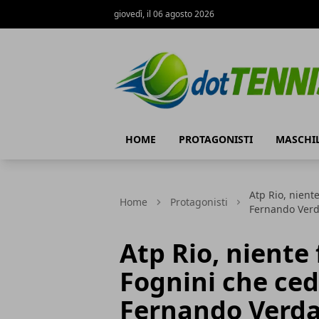
giovedì, il 06 agosto 2026
Dot Tennis
HOME
PROTAGONISTI
MASCHI
Atp Rio, nient
Home
Protagonisti
Fernando Ver
Atp Rio, niente 
Fognini che ced
Fernando Verd