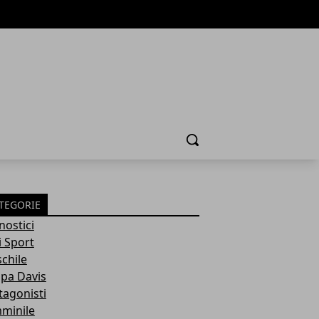
Cerca
TEGORIE
nostici
i Sport
chile
pa Davis
tagonisti
minile