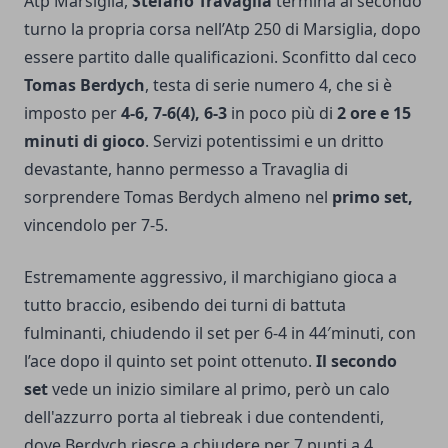
Atp Marsiglia,
Stefano Travaglia
termina al secondo
turno la propria corsa nell’Atp 250 di Marsiglia, dopo
essere partito dalle qualificazioni. Sconfitto dal ceco
Tomas Berdych
, testa di serie numero 4, che si è
imposto per
4-6, 7-6(4), 6-3
in poco più di
2 ore e 15
minuti di gioco
. Servizi potentissimi e un dritto
devastante, hanno permesso a Travaglia di
sorprendere Tomas Berdych almeno nel
primo set,
vincendolo per 7-5.
Estremamente aggressivo, il marchigiano gioca a
tutto braccio, esibendo dei turni di battuta
fulminanti, chiudendo il set per 6-4 in 44′minuti, con
l’ace dopo il quinto set point ottenuto.
Il secondo
set
vede un inizio similare al primo, però un calo
dell'azzurro porta al tiebreak i due contendenti,
dove Berdych riesce a chiudere per 7 punti a 4