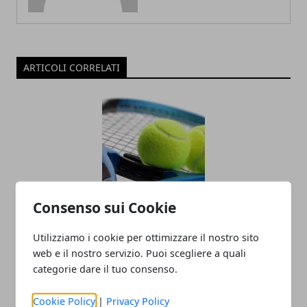
ARTICOLI CORRELATI
Consenso sui Cookie
Racchette da tennis: quanto incidono
sul gioco del principiante
Utilizziamo i cookie per ottimizzare il nostro sito
web e il nostro servizio. Puoi scegliere a quali
10/12/2018
categorie dare il tuo consenso.
Cookie Policy
|
Privacy Policy