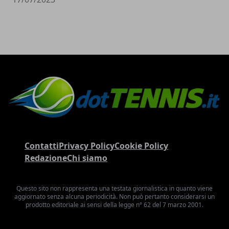
Contatti
Privacy Policy
Cookie Policy
Redazione
Chi siamo
Questo sito non rappresenta una testata giornalistica in quanto viene
aggiornato senza alcuna periodicità. Non può pertanto considerarsi un
prodotto editoriale ai sensi della legge n° 62 del 7 marzo 2001.