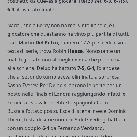
costretto da Cuevas a giocare il terzo set:
6-3, 6-7(5),
6-3
, il risultato finale.
Nadal, che a Bercy non ha mai vinto il titolo, è il
giocatore che quest’anno ha vinto più partite di tutti.
Juan Martin
Del Potro
, numero 17 Atp e tredicesima
testa di serie, trova Robin
Haase.
Nonostante un
match giocato non al meglio e qualche problema
alla schiena, Delpo ha battuto
7-5, 6-4
, l’olandese,
che al secondo turno aveva eliminato a sorpresa
Sasha Zverev. Per Delpo si aprono le porte per un
posto nelle Finals di Londra raggiungendo infatti le
semifinali scavalcherebbe lo spagnolo Carreno
Busta all’ottavo posto. Esce di scena invece Dominic
Thiem, testa di serie numero 5 del seeding, battuto
con un doppio
6-4
da Fernando Verdasco,
protagonista di un grandissimo torneo. I due