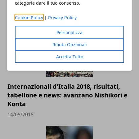
Racchette da tennis: quanto incidono
categorie dare il tuo consenso.
sul gioco del principiante
Cookie Policy
|
Privacy Policy
10/12/2018
Personalizza
Rifiuta Opzionali
Accetta Tutto
Internazionali d'Italia 2018, risultati,
tabellone e news: avanzano Nishikori e
Konta
14/05/2018