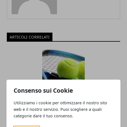
ARTICOLI CORRELATI
Consenso sui Cookie
Racchette da tennis: quanto incidono
Utilizziamo i cookie per ottimizzare il nostro sito
sul gioco del principiante
web e il nostro servizio. Puoi scegliere a quali
categorie dare il tuo consenso.
10/12/2018