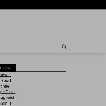
Cerca
TEGORIE
nostici
i Sport
chile
pa Davis
tagonisti
minile