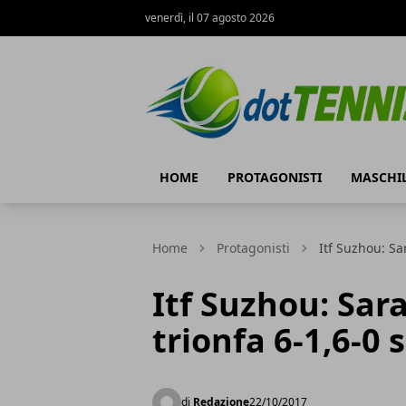
venerdì, il 07 agosto 2026
Dot Tennis
HOME
PROTAGONISTI
MASCHI
Home
Protagonisti
Itf Suzhou: Sa
Itf Suzhou: Sar
trionfa 6-1,6-0
di
Redazione
22/10/2017