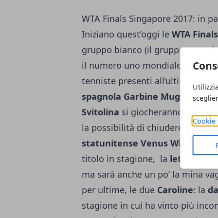
WTA Finals Singapore 2017: in pa
Iniziano quest’oggi le
WTA Finals
gruppo bianco (il gruppo rosso ini
Cons
il numero uno mondiale di fine a
tenniste presenti all’ultimo atto 
Utilizzi
spagnola Garbine Muguruza, la c
sceglie
Svitolina
si giocheranno non sol
Cookie 
la possibilità di chiudere la stag
statunitense Venus Williams
è 
titolo in stagione, la
lettone Je
ma sarà anche un po’ la mina vag
per ultime, le due
Caroline
: la
da
stagione in cui ha vinto più incon