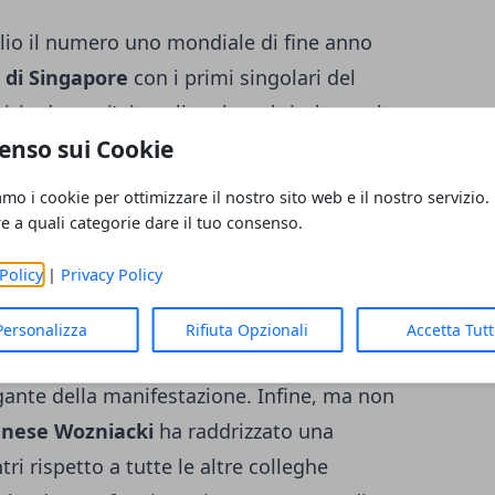
lio il numero uno mondiale di fine anno
 di Singapore
con i primi singolari del
zia domani): in palio, oltre al titolo, anche
enso sui Cookie
nno, conteso da ben quattro delle otto
stagionale.
La rumena Simona Halep, la
amo i cookie per ottimizzare il nostro sito web e il nostro servizio.
eca Karolina Pliskova e l’ucraina Elina
re a quali categorie dare il tuo consenso.
o il numero uno mondiale ma soprattutto
Policy
|
Privacy Policy
ione da leader del tennis femminile. La
l’unica tra le otto a non aver vinto alcun
Personalizza
Rifiuta Opzionali
Accetta Tut
lena Ostapenko
è la più giovane del lotto,
ante della manifestazione. Infine, ma non
nese Wozniacki
ha raddrizzato una
tri rispetto a tutte le altre colleghe