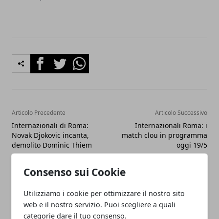
Facebook
Twitter
Whatsapp
Articolo Precedente
Articolo Successivo
Internazionali di Roma:
Internazionali Roma: i
Novak Djokovic incanta,
match clou in programma
demolito Dominic Thiem
oggi 19/5
Consenso sui Cookie
Utilizziamo i cookie per ottimizzare il nostro sito
web e il nostro servizio. Puoi scegliere a quali
categorie dare il tuo consenso.