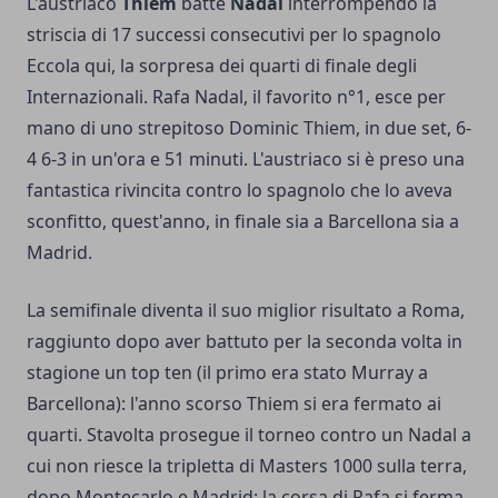
L'austriaco
Thiem
batte
Nadal
interrompendo la
striscia di 17 successi consecutivi per lo spagnolo
Eccola qui, la sorpresa dei quarti di finale degli
Internazionali. Rafa Nadal, il favorito n°1, esce per
mano di uno strepitoso Dominic Thiem, in due set, 6-
4 6-3 in un'ora e 51 minuti. L'austriaco si è preso una
fantastica rivincita contro lo spagnolo che lo aveva
sconfitto, quest'anno, in finale sia a Barcellona sia a
Madrid.
La semifinale diventa il suo miglior risultato a Roma,
raggiunto dopo aver battuto per la seconda volta in
stagione un top ten (il primo era stato Murray a
Barcellona): l'anno scorso Thiem si era fermato ai
quarti. Stavolta prosegue il torneo contro un Nadal a
cui non riesce la tripletta di Masters 1000 sulla terra,
dopo Montecarlo e Madrid: la corsa di Rafa si ferma