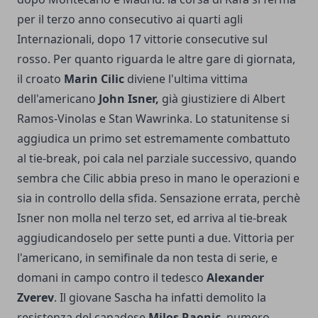
per il terzo anno consecutivo ai quarti agli
Internazionali, dopo 17 vittorie consecutive sul
rosso. Per quanto riguarda le altre gare di giornata,
il croato
Marin Cilic
diviene l'ultima vittima
dell'americano
John Isner,
già giustiziere di Albert
Ramos-Vinolas e Stan Wawrinka. Lo statunitense si
aggiudica un primo set estremamente combattuto
al tie-break, poi cala nel parziale successivo, quando
sembra che Cilic abbia preso in mano le operazioni e
sia in controllo della sfida. Sensazione errata, perchè
Isner non molla nel terzo set, ed arriva al tie-break
aggiudicandoselo per sette punti a due. Vittoria per
l'americano, in semifinale da non testa di serie, e
domani in campo contro il tedesco
Alexander
Zverev
. Il giovane Sascha ha infatti demolito la
resistenza del canadese
Milos Raonic
, numero