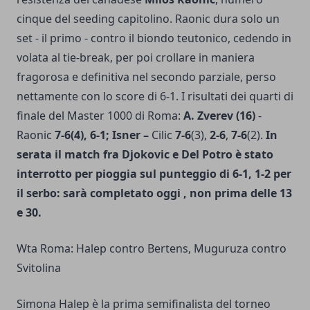
cinque del seeding capitolino. Raonic dura solo un
set - il primo - contro il biondo teutonico, cedendo in
volata al tie-break, per poi crollare in maniera
fragorosa e definitiva nel secondo parziale, perso
nettamente con lo score di 6-1. I risultati dei quarti di
finale del Master 1000 di Roma:
A. Zverev (16)
-
Raonic
7-6
(4),
6-1
; Isner –
Cilic
7-6
(3),
2-6
,
7-6
(2).
In
serata il match fra Djokovic e Del Potro è stato
interrotto per pioggia sul punteggio di 6-1, 1-2 per
il serbo: sarà completato oggi , non prima delle 13
e 30.
Wta Roma: Halep contro Bertens, Muguruza contro
Svitolina
Simona Halep è la prima semifinalista del torneo